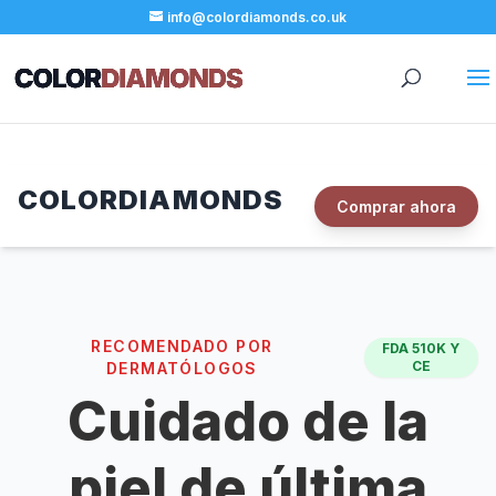
info@colordiamonds.co.uk
COLORDIAMONDS
Comprar ahora
RECOMENDADO POR
FDA 510K Y
CE
DERMATÓLOGOS
Cuidado de la
piel de última