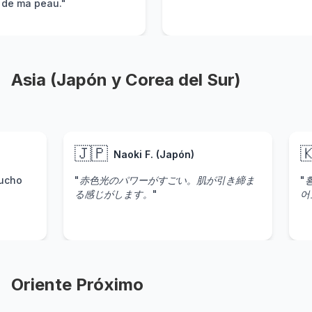
lu
Asia (Japón y Corea del Sur)
🇯🇵
na P. (Indonesia)
Naoki F. (Japón)
es hormonales son mucho
"赤色光のパワーがすごい。肌
ves ahora"."
る感じがします。"
Oriente Próximo