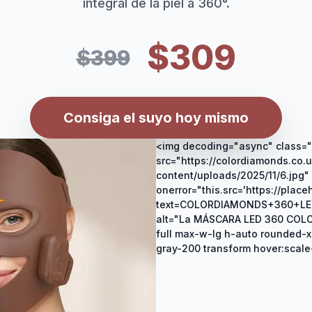
integral de la piel a 360°.
$309
$399
Consiga el suyo hoy mismo
<img decoding="async" class="
src="https://colordiamonds.co.
content/uploads/2025/11/6.jpg"
onerror="this.src='https://pla
text=COLORDIAMONDS+360+LE
alt="La MÁSCARA LED 360 COL
full max-w-lg h-auto rounded-x
gray-200 transform hover:scale