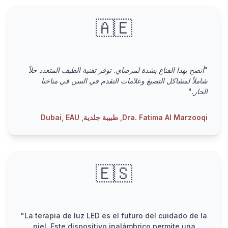
🇦🇪
"أنصح بهذا القناع بشدة لمرضاي. توفر تقنية الطيف المتعدد حلاً
شاملاً لمشاكل التصبغ وعلامات التقدم في السن في مناخنا
الحار."
Dra. Fatima Al Marzooqi, طبيبة جلدية, Dubai, EAU
🇪🇸
"La terapia de luz LED es el futuro del cuidado de la
piel. Este dispositivo inalámbrico permite una