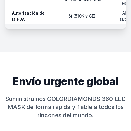
está
Autorización de
Alg
Sí (510K y CE)
la FDA
sí/ot
Envío urgente global
Suministramos COLORDIAMONDS 360 LED
MASK de forma rápida y fiable a todos los
rincones del mundo.