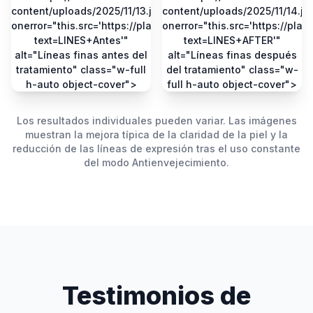
content/uploads/2025/11/13.jpg"
content/uploads/2025/11/14.jp
onerror="this.src='https://placehold.co/400x400/eeeeee/3d
onerror="this.src='https://pla
text=LINES+Antes'"
text=LINES+AFTER'"
alt="Líneas finas antes del
alt="Líneas finas después
tratamiento" class="w-full
del tratamiento" class="w-
h-auto object-cover">
full h-auto object-cover">
Los resultados individuales pueden variar. Las imágenes
muestran la mejora típica de la claridad de la piel y la
reducción de las líneas de expresión tras el uso constante
del modo Antienvejecimiento.
Testimonios de