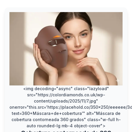
<img decoding="async" class="lazyload"
src="https://colordiamonds.co.uk/wp-
content/uploads/2025/11/7.jpg"
onerror="this.src='https://placehold.co/350x250/eeeeee/
text=360+Máscara+de+cobertura'" alt="Máscara de
cobertura contorneada 360 grados" class="w-full h-
auto rounded-lg mb-4 object-cover">