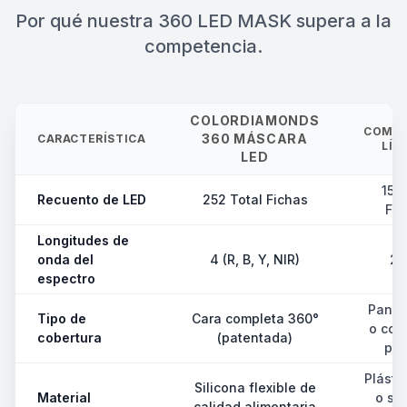
Por qué nuestra 360 LED MASK supera a la
competencia.
COLORDIAMONDS
COMPE
360 MÁSCARA
CARACTERÍSTICA
LÍD
LED
150
Recuento de LED
252 Total Fichas
Fic
Longitudes de
onda del
4 (R, B, Y, NIR)
2 
espectro
Panel
Tipo de
Cara completa 360°
o cob
cobertura
(patentada)
par
Plásti
Silicona flexible de
Material
o sil
calidad alimentaria