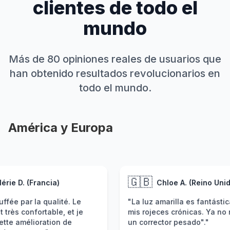
clientes de todo el
mundo
Más de 80 opiniones reales de usuarios que
han obtenido resultados revolucionarios en
todo el mundo.
América y Europa
🇬🇧

Chloe A. (Reino Unido)
 Le
"La luz amarilla es fantástica para
"L
 je
mis rojeces crónicas. Ya no necesito
Ut
un corrector pesado"."
Mi