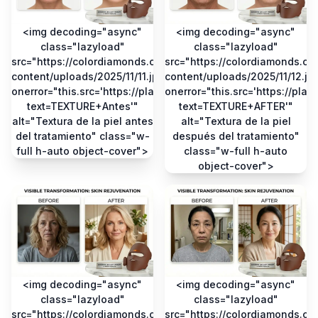
<img decoding="async"
<img decoding="async"
class="lazyload"
class="lazyload"
src="https://colordiamonds.co.uk/wp-
src="https://colordiamonds.co
content/uploads/2025/11/11.jpg"
content/uploads/2025/11/12.jp
onerror="this.src='https://placehold.co/400x400/eeeeee/3d
onerror="this.src='https://pla
text=TEXTURE+Antes'"
text=TEXTURE+AFTER'"
alt="Textura de la piel antes
alt="Textura de la piel
del tratamiento" class="w-
después del tratamiento"
full h-auto object-cover">
class="w-full h-auto
object-cover">
<img decoding="async"
<img decoding="async"
class="lazyload"
class="lazyload"
src="https://colordiamonds.co.uk/wp-
src="https://colordiamonds.co