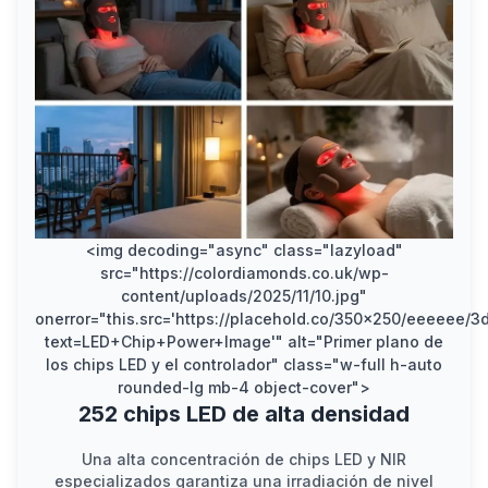
<img decoding="async" class="lazyload"
src="https://colordiamonds.co.uk/wp-
content/uploads/2025/11/10.jpg"
onerror="this.src='https://placehold.co/350x250/eeeeee/
text=LED+Chip+Power+Image'" alt="Primer plano de
los chips LED y el controlador" class="w-full h-auto
rounded-lg mb-4 object-cover">
252 chips LED de alta densidad
Una alta concentración de chips LED y NIR
especializados garantiza una irradiación de nivel