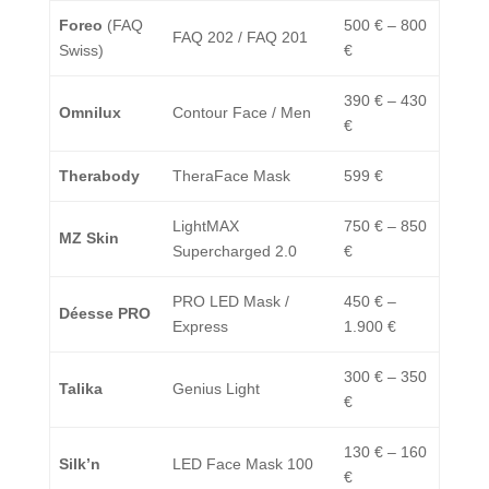
Foreo
(FAQ
500 € – 800
FAQ 202 / FAQ 201
Swiss)
€
390 € – 430
Omnilux
Contour Face / Men
€
Therabody
TheraFace Mask
599 €
LightMAX
750 € – 850
MZ Skin
Supercharged 2.0
€
PRO LED Mask /
450 € –
Déesse PRO
Express
1.900 €
300 € – 350
Talika
Genius Light
€
130 € – 160
Silk’n
LED Face Mask 100
€