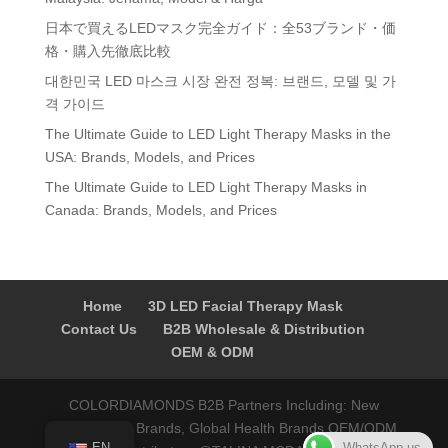
日本で買えるLEDマスク完全ガイド：全53ブランド・価
格・購入先徹底比較
대한민국 LED 마스크 시장 완전 정복: 브랜드, 모델 및 가
격 가이드
The Ultimate Guide to LED Light Therapy Masks in the
USA: Brands, Models, and Prices
The Ultimate Guide to LED Light Therapy Masks in
Canada: Brands, Models, and Prices
Home
3D LED Facial Therapy Mask
Contact Us
B2B Wholesale & Distribution
OEM & ODM
COLORDIAMONDS B2B Partners Including: New
Startups/DTC Brands, Global Health Brands OEM/ODM,
WhatsApp us