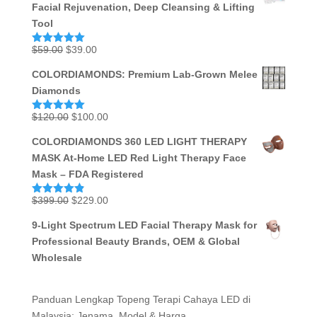
Facial Rejuvenation, Deep Cleansing & Lifting
$239.00.
$139.00.
Tool
Original
Current
$
59.00
$
39.00
Rated
5.00
out of 5
price
price
COLORDIAMONDS: Premium Lab-Grown Melee
was:
is:
Diamonds
$59.00.
$39.00.
Original
Current
$
120.00
$
100.00
Rated
5.00
out of 5
price
price
COLORDIAMONDS 360 LED LIGHT THERAPY
was:
is:
MASK At-Home LED Red Light Therapy Face
$120.00.
$100.00.
Mask – FDA Registered
Original
Current
$
399.00
$
229.00
Rated
4.87
out of 5
price
price
9-Light Spectrum LED Facial Therapy Mask for
was:
is:
Professional Beauty Brands, OEM & Global
$399.00.
$229.00.
Wholesale
Panduan Lengkap Topeng Terapi Cahaya LED di
Malaysia: Jenama, Model & Harga