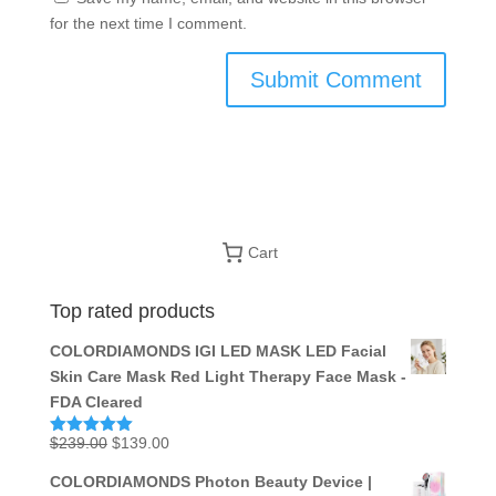
for the next time I comment.
Cart
Top rated products
COLORDIAMONDS IGI LED MASK LED Facial
Skin Care Mask Red Light Therapy Face Mask -
FDA Cleared
Original
Current
$
239.00
$
139.00
Rated
5.00
out of 5
price
price
COLORDIAMONDS Photon Beauty Device |
was:
is: