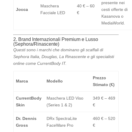
presente nei
Maschera
40 € – 60
Jocca
cesti offerte di
Facciale LED
€
Kasanova o
MediaWorld.
2. Brand Internazionali Premium e Lusso
(Sephora/Rinascente)
Questi sono i marchi che dominano gli scaffali di
Sephora Italia, Douglas, La Rinascente e gli specialisti
online come CurrentBody IT.
Prezzo
Marca
Modello
Stimato (€)
CurrentBody
Maschera LED Viso
349 € – 469
Skin
(Series 1 & 2)
€
Dr. Dennis
DRx SpectraLite
460 € – 520
Gross
FaceWare Pro
€