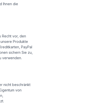
d Ihnen die
s Recht vor, den
r unsere Produkte
reditkarten, PayPal
onen sichern Sie zu,
zu verwenden.
er nicht beschränkt
 Eigentum von
n,
zt.