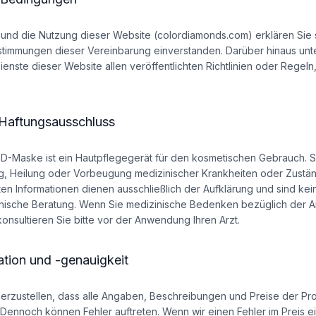
 und die Nutzung dieser Website (colordiamonds.com) erklären Sie 
immungen dieser Vereinbarung einverstanden. Darüber hinaus unte
enste dieser Website allen veröffentlichten Richtlinien oder Regeln,
 Haftungsausschluss
D-Maske ist ein Hautpflegegerät für den kosmetischen Gebrauch. Si
, Heilung oder Vorbeugung medizinischer Krankheiten oder Zuständ
ten Informationen dienen ausschließlich der Aufklärung und sind kein
inische Beratung. Wenn Sie medizinische Bedenken bezüglich der
konsultieren Sie bitte vor der Anwendung Ihren Arzt.
ation und -genauigkeit
erzustellen, dass alle Angaben, Beschreibungen und Preise der Pr
 Dennoch können Fehler auftreten. Wenn wir einen Fehler im Preis e