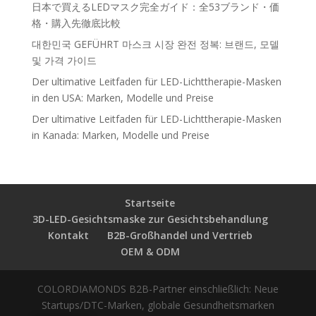
日本で買えるLEDマスク完全ガイド：全53ブランド・価
格・購入先徹底比較
대한민국 GEFÜHRT 마스크 시장 완전 정복: 브랜드, 모델
및 가격 가이드
Der ultimative Leitfaden für LED-Lichttherapie-Masken
in den USA: Marken, Modelle und Preise
Der ultimative Leitfaden für LED-Lichttherapie-Masken
in Kanada: Marken, Modelle und Preise
Startseite
3D-LED-Gesichtsmaske zur Gesichtsbehandlung
Kontakt
B2B-Großhandel und Vertrieb
OEM & ODM
COLORDIAMONDS B2B-Partner einschließlich: Neue
Startups/DTC-Marken, globale Gesundheitsmarken