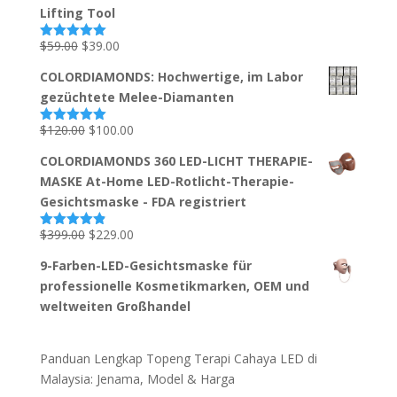
$239.00
$139.00.
Lifting Tool
Ursprünglicher
Aktueller
$
59.00
$
39.00
Bewertet
mit
5.00
Preis
Preis
von 5
COLORDIAMONDS: Hochwertige, im Labor
war:
ist:
gezüchtete Melee-Diamanten
$59.00
$39.00.
Ursprünglicher
Aktueller
$
120.00
$
100.00
Bewertet
mit
5.00
Preis
Preis
von 5
COLORDIAMONDS 360 LED-LICHT THERAPIE-
war:
ist:
MASKE At-Home LED-Rotlicht-Therapie-
$120.00
$100.00.
Gesichtsmaske - FDA registriert
Ursprünglicher
Aktueller
$
399.00
$
229.00
Bewertet
mit
4.87
Preis
Preis
von 5
9-Farben-LED-Gesichtsmaske für
war:
ist:
professionelle Kosmetikmarken, OEM und
$399.00
$229.00.
weltweiten Großhandel
Panduan Lengkap Topeng Terapi Cahaya LED di
Malaysia: Jenama, Model & Harga