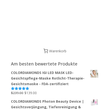
Warenkorb
Am besten bewertete Produkte
COLORDIAMONDS IGI LED MASK LED-
Gesichtspflege-Maske Rotlicht-Therapie-
Gesichtsmaske - FDA-zertifiziert
Ursprünglicher
Aktueller
$
239.00
$
139.00
Bewertet
mit
5.00
Preis
Preis
von 5
COLORDIAMONDS Photon Beauty Device |
war:
ist:
Gesichtsverjüngung, Tiefenreinigung &