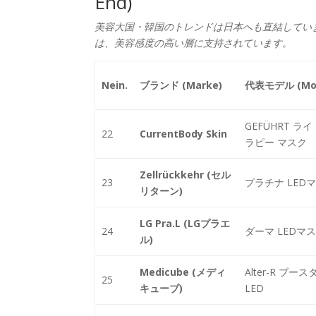
End)
美容大国・韓国のトレンドは日本へも直結しています。特
は、美容感度の高い層に支持されています。
Nein.
ブランド (Marke)
代表モデル (Mod
GEFÜHRT ライ
22
CurrentBody Skin
ラピー マスク
Zellrückkehr (セル
23
プラチナ LED
リターン)
LG Pra.L (LGプラエ
24
ダーマ LEDマ
ル)
Medicube (メディ
Alter-R ブース
25
キューブ)
LED