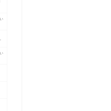
評
い
。
い