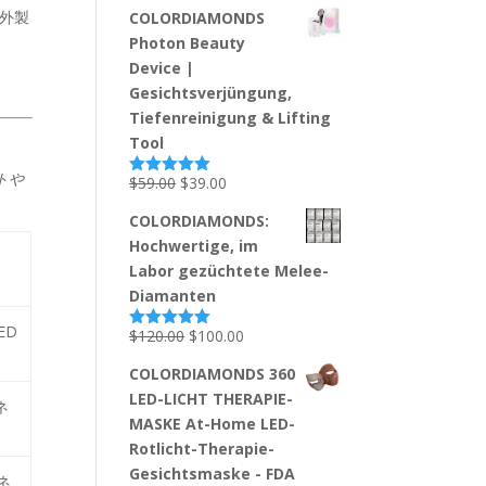
Preis
Preis
von 5
外製
COLORDIAMONDS
war:
ist:
Photon Beauty
$239.00
$139.00.
Device |
Gesichtsverjüngung,
Tiefenreinigung & Lifting
Tool
トや
Ursprünglicher
Aktueller
$
59.00
$
39.00
Bewertet
mit
5.00
Preis
Preis
von 5
COLORDIAMONDS:
war:
ist:
Hochwertige, im
$59.00
$39.00.
Labor gezüchtete Melee-
Diamanten
ED
Ursprünglicher
Aktueller
$
120.00
$
100.00
Bewertet
mit
5.00
Preis
Preis
von 5
COLORDIAMONDS 360
war:
ist:
LED-LICHT THERAPIE-
ネ
$120.00
$100.00.
MASKE At-Home LED-
Rotlicht-Therapie-
Gesichtsmaske - FDA
ネ