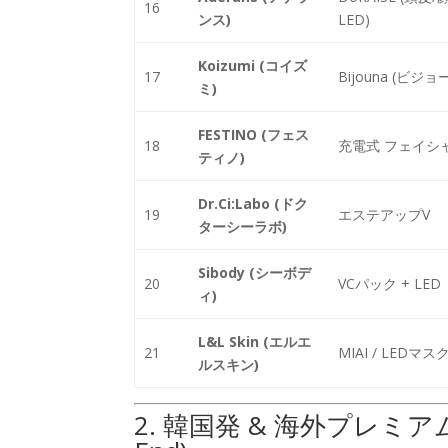
16
ンス)
LED)
Koizumi (コイズ
17
Bijouna (ビジョ
ミ)
FESTINO (フェス
18
充電式 フェイシ
ティノ)
Dr.Ci:Labo (ドク
19
エステアップV
ターシーラボ)
Sibody (シーボデ
20
VCパック + LED
ィ)
L&L Skin (エルエ
21
MIAI / LEDマス
ルスキン)
2. 韓国発 & 海外プレミアムブラン