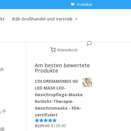
0-Artikel
kt
B2B-Großhandel und Vertrieb
価
Warenkorb
Am besten bewertete
ft
Produkte
COLORDIAMONDS IGI
LED MASK LED-
Gesichtspflege-Maske
Rotlicht-Therapie-
Gesichtsmaske - FDA-
も手
zertifiziert
Ursprünglicher
Aktueller
$
239.00
$
139.00
Bewertet
機能
mit
5.00