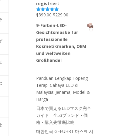
registriert
Ursprünglicher
Aktueller
$
399.00
$
229.00
Bewertet
ラ
mit
4.87
Preis
Preis
von 5
9-Farben-LED-
war:
ist:
Gesichtsmaske für
$399.00
$229.00.
professionelle
が
Kosmetikmarken, OEM
und weltweiten
Großhandel
な
Panduan Lengkap Topeng
た
Terapi Cahaya LED di
Malaysia: Jenama, Model &
Harga
日本で買えるLEDマスク完全
ガイド：全53ブランド・価
格・購入先徹底比較
を
대한민국 GEFÜHRT 마스크 시