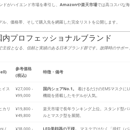
ンドがハイエンド市場を牽引し、
Amazonや楽天市場
では高コスパな海
。
デル、価格帯、そして購入先を網羅した完全リストを公開します。
& 国内プロフェッショナルブランド
で主役となる、信頼と実績のある日本ブランド群です。故障時のサポー
参考価格
ll)
特徴・備考
(税込)
ェイス
¥27,000 -
国内シェアNo.1。
着けるだけのEMSマスクにL
¥99,000
機能を搭載したモデルが人気。
/ ヒカリ
¥19,800 -
楽天市場で長年ランキング上位。スタンド型パ
¥49,800
ルとマスク型を展開。
ni /
¥38,000 -
LED美顔器の王様。
マスクではなく「排灯（パ