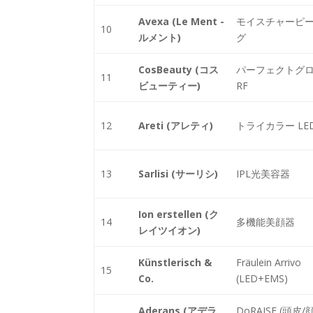
Avexa (Le Ment -
モイスチャーピ
10
ルメント)
グ
CosBeauty (コス
パーフェクトグ
11
ビューティー)
RF
12
Areti (アレティ)
トライカラー LE
13
Sarlisi (サーリシ)
IPL光美容器
Ion erstellen (ク
14
多機能美顔器
レイツイオン)
Künstlerisch &
Fräulein Arrivo
15
Co.
(LED+EMS)
Aderans (アデラ
DoRAISE (頭皮/