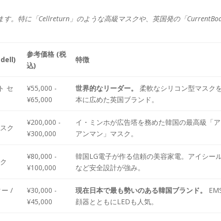
に「Cellreturn」のような高級マスクや、英国発の「CurrentBod
参考価格 (税
ell)
特徴
込)
ト セ
¥55,000 -
世界的なリーダー。
柔軟なシリコン型マスク
¥65,000
本に広めた英国ブランド。
¥200,000 -
イ・ミンホが広告塔を務めた韓国の最高級「ア
マスク
¥300,000
アンマン」マスク。
¥80,000 -
韓国LG電子が作る信頼の美容家電。アイシー
スク
¥100,000
など安全設計が強み。
ター /
¥30,000 -
現在日本で最も勢いのある韓国ブランド。
EM
¥45,000
顔器とともにLEDも人気。