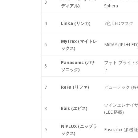
3
ディアル)
Sphera
4
Linka (リンカ)
7色 LEDマスク
Mytrex (マイトレ
5
MiRAY (IPL+LED
ックス)
Panasonic (パナ
フォト ブライト
6
ソニック)
ト
7
ReFa (リファ)
ビューテック (各
ツインエレナイ
8
Ebis (エビス)
(LED搭載)
NIPLUX (ニップラ
9
Fascialax (多機能
ックス)