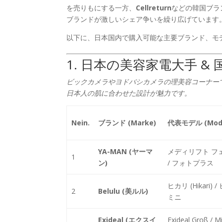
を売りもにする一方、
Cellreturn
などの韓国ブラ
ブランドが激しいシェア争いを繰り広げています
以下に、日本国内で購入可能な主要ブランド、モ
1. 日本の美容家電大手 
ビックカメラやヨドバシカメラの理美容コーナー
日本人の肌に合わせた設計が魅力です。
Nein.
ブランド (Marke)
代表モデル (Mode
YA-MAN (ヤーマ
メディリフト フ
1
ン)
/ フォトプラス
ヒカリ (Hikari) 
2
Belulu (美ルル)
ミニ
Exideal (エクスイ
Exideal Groß / Mi