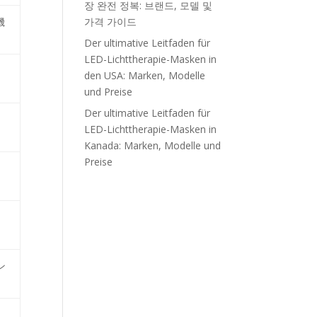
장 완전 정복: 브랜드, 모델 및
機
가격 가이드
Der ultimative Leitfaden für
LED-Lichttherapie-Masken in
den USA: Marken, Modelle
und Preise
Der ultimative Leitfaden für
。
LED-Lichttherapie-Masken in
Kanada: Marken, Modelle und
Preise
ン