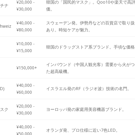
¥20,000 -
韓国の「国民的マスク」。Qoo10や楽天で高
ラチナ
¥30,000
価。
¥40,000 -
スウェーデン発。伊勢丹などの百貨店で取り扱
chweiz
¥80,000
あり。時短ケアが魅力。
¥10,000 -
韓国のドラッグストア系ブランド。手頃な価格
¥15,000
インバウンド（中国人観光客）需要から火がつ
¥150,000+
た超高級機。
¥40,000 -
ED)
イスラエル発のRF（ラジオ波）技術の名門。
¥60,000
¥20,000 -
マスク
ヨーロッパ発の家庭用美容機器ブランド。
¥30,000
¥40,000 -
オランダ発、プロ仕様に近い7色LED。
¥50,000