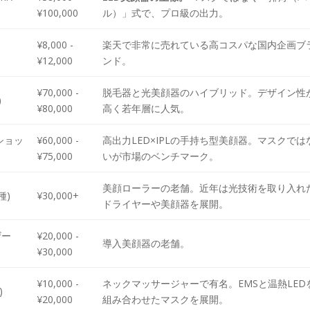
¥100,000
ル）」式で、プロ級の出力。
¥8,000 -
楽天で非常に売れている高コスパな国内企画ブ
¥12,000
ンド。
¥70,000 -
脱毛器と光美顔器のハイブリッド。デザイン性
)
¥80,000
高く若年層に人気。
ショッ
¥60,000 -
高出力LED×IPLの手持ち型美顔器。マスクでは
¥75,000
いが市場のベンチマーク。
美顔ローラーの老舗。近年は光技術を取り入れ
種)
¥30,000+
ドライヤーや美顔器を展開。
ザー
¥20,000 -
導入美顔器の老舗。
¥30,000
¥10,000 -
ネックマッサージャーで有名。EMSと温熱LED
)
¥20,000
組み合わせたマスクを展開。