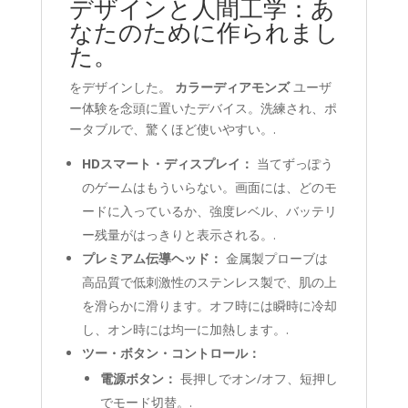
デザインと人間工学：あ
なたのために作られまし
た。
をデザインした。
カラーディアモンズ
ユーザ
ー体験を念頭に置いたデバイス。洗練され、ポ
ータブルで、驚くほど使いやすい。.
HDスマート・ディスプレイ：
当てずっぽう
のゲームはもういらない。画面には、どのモ
ードに入っているか、強度レベル、バッテリ
ー残量がはっきりと表示される。.
プレミアム伝導ヘッド：
金属製プローブは
高品質で低刺激性のステンレス製で、肌の上
を滑らかに滑ります。オフ時には瞬時に冷却
し、オン時には均一に加熱します。.
ツー・ボタン・コントロール：
電源ボタン：
長押しでオン/オフ、短押し
でモード切替。.