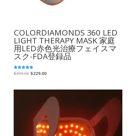
COLORDIAMONDS 360 LED
LIGHT THERAPY MASK 家庭
用LED赤色光治療フェイスマ
スク-FDA登録品
元
現
$
399.00
$
229.00
5段階中
4.87
価
在
の評価
格
の
は
価
$399.00。
格
は
$229.00。