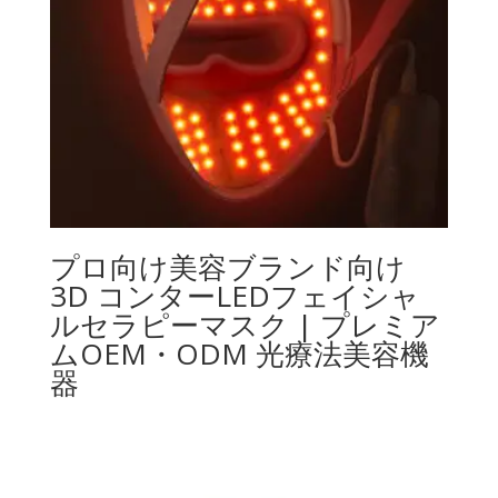
プロ向け美容ブランド向け
3D コンターLEDフェイシャ
ルセラピーマスク | プレミア
ムOEM・ODM 光療法美容機
器