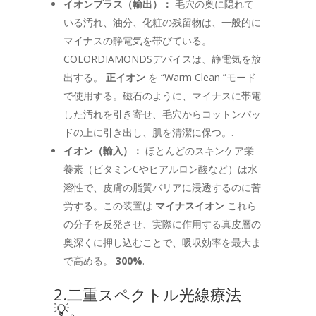
イオンプラス（輸出）：
毛穴の奥に隠れて
いる汚れ、油分、化粧の残留物は、一般的に
マイナスの静電気を帯びている。
COLORDIAMONDSデバイスは、静電気を放
出する。
正イオン
を “Warm Clean ”モード
で使用する。磁石のように、マイナスに帯電
した汚れを引き寄せ、毛穴からコットンパッ
ドの上に引き出し、肌を清潔に保つ。.
イオン（輸入）：
ほとんどのスキンケア栄
養素（ビタミンCやヒアルロン酸など）は水
溶性で、皮膚の脂質バリアに浸透するのに苦
労する。この装置は
マイナスイオン
これら
の分子を反発させ、実際に作用する真皮層の
奥深くに押し込むことで、吸収効率を最大ま
で高める。
300%
.
2.二重スペクトル光線療法
💡。