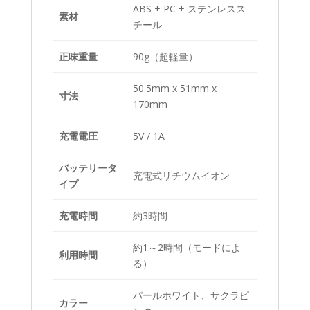
ABS + PC + ステンレスス
素材
チール
正味重量
90g（超軽量）
50.5mm x 51mm x
寸法
170mm
充電電圧
5V / 1A
バッテリータ
充電式リチウムイオン
イプ
充電時間
約3時間
約1～2時間（モードによ
利用時間
る）
パールホワイト、サクラピ
カラー