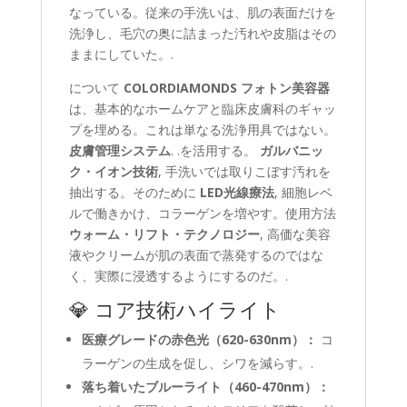
なっている。従来の手洗いは、肌の表面だけを
洗浄し、毛穴の奥に詰まった汚れや皮脂はその
ままにしていた。.
について
COLORDIAMONDS フォトン美容器
は、基本的なホームケアと臨床皮膚科のギャッ
プを埋める。これは単なる洗浄用具ではない。
皮膚管理システム
. .を活用する。
ガルバニッ
ク・イオン技術
, 手洗いでは取りこぼす汚れを
抽出する。そのために
LED光線療法
, 細胞レベ
ルで働きかけ、コラーゲンを増やす。使用方法
ウォーム・リフト・テクノロジー
, 高価な美容
液やクリームが肌の表面で蒸発するのではな
く、実際に浸透するようにするのだ。.
💎 コア技術ハイライト
医療グレードの赤色光（620-630nm）：
コ
ラーゲンの生成を促し、シワを減らす。.
落ち着いたブルーライト（460-470nm）：