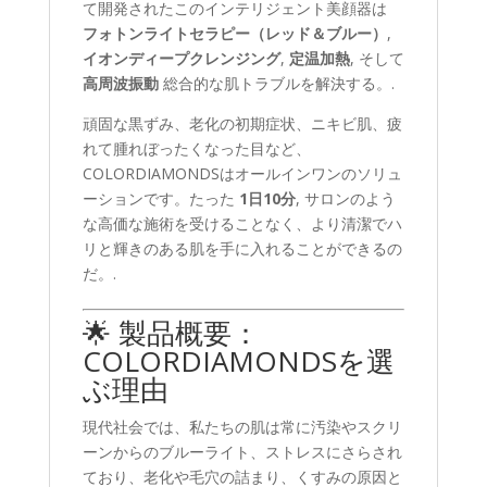
て開発されたこのインテリジェント美顔器は
フォトンライトセラピー（レッド＆ブルー）
,
イオンディープクレンジング
,
定温加熱
, そして
高周波振動
総合的な肌トラブルを解決する。.
頑固な黒ずみ、老化の初期症状、ニキビ肌、疲
れて腫れぼったくなった目など、
COLORDIAMONDSはオールインワンのソリュ
ーションです。たった
1日10分
, サロンのよう
な高価な施術を受けることなく、より清潔でハ
リと輝きのある肌を手に入れることができるの
だ。.
🌟 製品概要：
COLORDIAMONDSを選
ぶ理由
現代社会では、私たちの肌は常に汚染やスクリ
ーンからのブルーライト、ストレスにさらされ
ており、老化や毛穴の詰まり、くすみの原因と