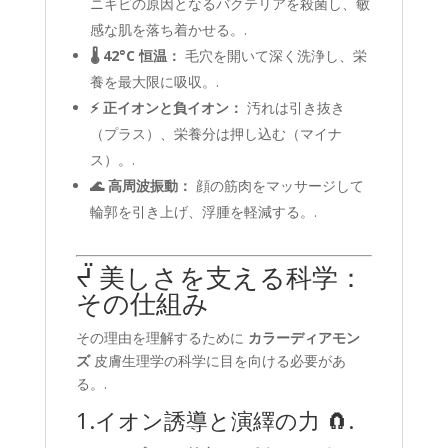
ニキビの原因となるバクテリアを殺菌し、敏
感な肌を落ち着かせる。.
🌡️ 42°C 恒温：
毛穴を開いて深く洗浄し、栄
養を最大限に吸収。.
⚡ 正イオンと負イオン：
汚れは引き抜き
（プラス）、栄養分は押し込む（マイナ
ス）。.
🌊 高周波振動：
顔の筋肉をマッサージして
輪郭を引き上げ、浮腫を軽減する。.
ᔬ 美しさを支える科学：
その仕組み
その理由を理解するために
カラーディアモン
ズ
皮膚生理学の科学に目を向ける必要があ
る。.
1.イオン誘導と演繹の力 🧲.