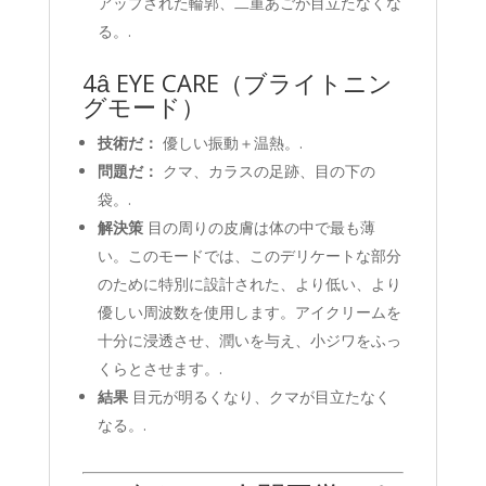
アップされた輪郭、二重あごが目立たなくな
る。.
4️ȃ EYE CARE（ブライトニン
グモード）
技術だ：
優しい振動＋温熱。.
問題だ：
クマ、カラスの足跡、目の下の
袋。.
解決策
目の周りの皮膚は体の中で最も薄
い。このモードでは、このデリケートな部分
のために特別に設計された、より低い、より
優しい周波数を使用します。アイクリームを
十分に浸透させ、潤いを与え、小ジワをふっ
くらとさせます。.
結果
目元が明るくなり、クマが目立たなく
なる。.