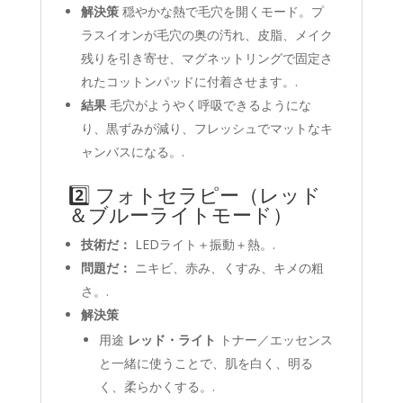
解決策
穏やかな熱で毛穴を開くモード。プ
ラスイオンが毛穴の奥の汚れ、皮脂、メイク
残りを引き寄せ、マグネットリングで固定さ
れたコットンパッドに付着させます。.
結果
毛穴がようやく呼吸できるようにな
り、黒ずみが減り、フレッシュでマットなキ
ャンバスになる。.
2️⃣ フォトセラピー（レッド
＆ブルーライトモード）
技術だ：
LEDライト＋振動＋熱。.
問題だ：
ニキビ、赤み、くすみ、キメの粗
さ。.
解決策
用途
レッド・ライト
トナー／エッセンス
と一緒に使うことで、肌を白く、明る
く、柔らかくする。.