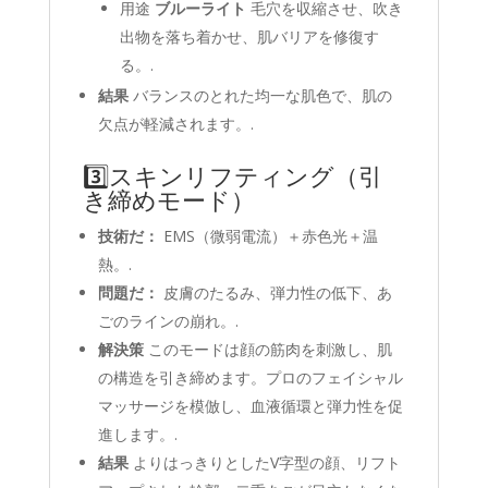
用途
ブルーライト
毛穴を収縮させ、吹き
出物を落ち着かせ、肌バリアを修復す
る。.
結果
バランスのとれた均一な肌色で、肌の
欠点が軽減されます。.
3️⃣スキンリフティング（引
き締めモード）
技術だ：
EMS（微弱電流）＋赤色光＋温
熱。.
問題だ：
皮膚のたるみ、弾力性の低下、あ
ごのラインの崩れ。.
解決策
このモードは顔の筋肉を刺激し、肌
の構造を引き締めます。プロのフェイシャル
マッサージを模倣し、血液循環と弾力性を促
進します。.
結果
よりはっきりとしたV字型の顔、リフト