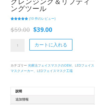
クレンジング＆リフティ
ングツール
(
10
件のレビュー)
10
件の利用者
評価に基づ
元
現
$
59.00
$
39.00
く5段階評
価
在
価のうち、
5.00
点
格
の
COLORDIAMONDS
は
価
カートに入れる
Photon
$59.00。
格
Beauty
は
Device
$39.00。
|
カテゴリー
光療法フェイスマスクのOEM、LEDフェイス
Facial
マスクメーカー、LEDフェイスマスク工場
Rejuvenation,
Deep
Cleansing
&
説明
Lifting
追加情報
Tool