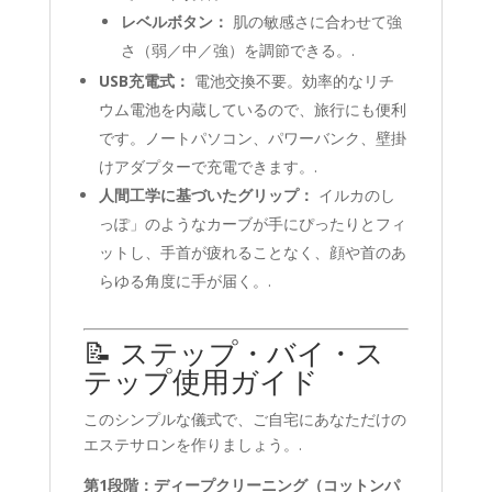
レベルボタン：
肌の敏感さに合わせて強
さ（弱／中／強）を調節できる。.
USB充電式：
電池交換不要。効率的なリチ
ウム電池を内蔵しているので、旅行にも便利
です。ノートパソコン、パワーバンク、壁掛
けアダプターで充電できます。.
人間工学に基づいたグリップ：
イルカのし
っぽ」のようなカーブが手にぴったりとフィ
ットし、手首が疲れることなく、顔や首のあ
らゆる角度に手が届く。.
📝 ステップ・バイ・ス
テップ使用ガイド
このシンプルな儀式で、ご自宅にあなただけの
エステサロンを作りましょう。.
第1段階：ディープクリーニング（コットンパ