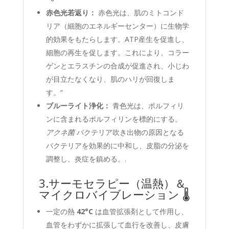
赤色光若返り：
赤色光は、肌のミトコンド
リア（細胞のエネルギーセンター）に生物学
的効果をもたらします。ATP産生を促進し、
細胞の再生を促します。これにより、コラー
ゲンとエラスチンの合成が促進され、小じわ
が目立たなくなり、肌のハリが回復しま
す。“
ブルーライト浄化：
青色光は、ポルフィリ
ンに含まれるポルフィリンを標的にする。
アクネ菌
バクテリア吹き出物の原因となる
バクテリアを効果的に中和し、皮脂の分泌を
調整し、炎症を鎮める。.
3.サーモセラピー（温熱）＆
マイクロバイブレーション 🌡️
一定の熱
42°C
は血管拡張剤として作用し、
血管をわずかに拡張して血行を改善し、皮膚