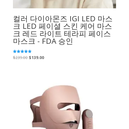
컬러 다이아몬즈 IGI LED 마스
크 LED 페이셜 스킨 케어 마스
크 레드 라이트 테라피 페이스
마스크 - FDA 승인
원
현
$
239.00
$
139.00
5 중에서
5.00
래
재
로 평가됨
가
가
격:
격:
$239.00.
$139.00.