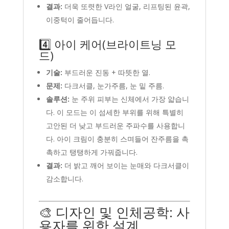
결과:
더욱 또렷한 V라인 얼굴, 리프팅된 윤곽,
이중턱이 줄어듭니다.
4️⃣ 아이 케어(브라이트닝 모
드)
기술:
부드러운 진동 + 따뜻한 열.
문제:
다크서클, 눈가주름, 눈 밑 주름.
솔루션:
눈 주위 피부는 신체에서 가장 얇습니
다. 이 모드는 이 섬세한 부위를 위해 특별히
고안된 더 낮고 부드러운 주파수를 사용합니
다. 아이 크림이 충분히 스며들어 잔주름을 촉
촉하고 탱탱하게 가꿔줍니다.
결과:
더 밝고 깨어 보이는 눈매와 다크서클이
감소합니다.
🎨 디자인 및 인체공학: 사
용자를 위한 설계