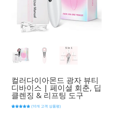
컬러다이아몬드 광자 뷰티
디바이스 | 페이셜 회춘, 딥
클렌징 & 리프팅 도구
(
10
개 고객 상품평)
5.00
10
개 고객