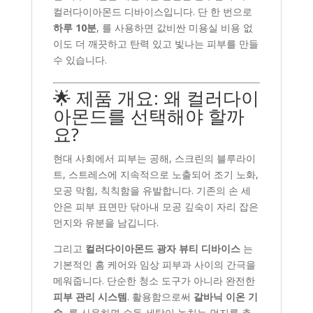
컬러다이아몬드 디바이스입니다. 단 한 번으로
하루 10분
, 를 사용하면 값비싼 미용실 비용 없
이도 더 깨끗하고 탄력 있고 빛나는 피부를 만들
수 있습니다.
🌟 제품 개요: 왜 컬러다이
아몬드를 선택해야 할까
요?
현대 사회에서 피부는 공해, 스크린의 블루라이
트, 스트레스에 지속적으로 노출되어 조기 노화,
모공 막힘, 칙칙함을 유발합니다. 기존의 손 세
안은 피부 표면만 닦아내 모공 깊숙이 자리 잡은
먼지와 유분을 남깁니다.
그리고
컬러다이아몬드 광자 뷰티 디바이스
는
기본적인 홈 케어와 임상 피부과 사이의 간극을
메워줍니다. 단순한 청소 도구가 아니라 완전한
피부 관리 시스템
. 활용함으로써
갈바닉 이온 기
술
, 를 사용하면 수동 세탁이 놓치는 먼지를 추