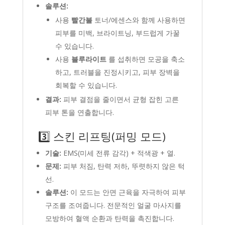
솔루션:
사용
빨간불
토너/에센스와 함께 사용하면
피부를 미백, 브라이트닝, 부드럽게 가꿀
수 있습니다.
사용
블루라이트
를 섭취하면 모공을 축소
하고, 트러블을 진정시키고, 피부 장벽을
회복할 수 있습니다.
결과:
피부 결점을 줄이면서 균형 잡힌 고른
피부 톤을 연출합니다.
3️⃣ 스킨 리프팅(퍼밍 모드)
기술:
EMS(미세 전류 감각) + 적색광 + 열.
문제:
피부 처짐, 탄력 저하, 뚜렷하지 않은 턱
선.
솔루션:
이 모드는 안면 근육을 자극하여 피부
구조를 조여줍니다. 전문적인 얼굴 마사지를
모방하여 혈액 순환과 탄력을 촉진합니다.