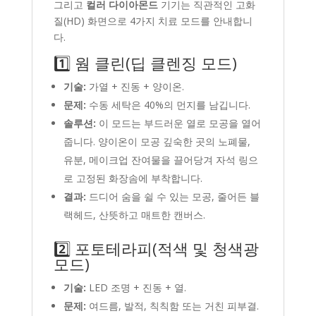
그리고
컬러 다이아몬드
기기는 직관적인 고화
질(HD) 화면으로 4가지 치료 모드를 안내합니
다.
1️⃣ 웜 클린(딥 클렌징 모드)
기술:
가열 + 진동 + 양이온.
문제:
수동 세탁은 40%의 먼지를 남깁니다.
솔루션:
이 모드는 부드러운 열로 모공을 열어
줍니다. 양이온이 모공 깊숙한 곳의 노폐물,
유분, 메이크업 잔여물을 끌어당겨 자석 링으
로 고정된 화장솜에 부착합니다.
결과:
드디어 숨을 쉴 수 있는 모공, 줄어든 블
랙헤드, 산뜻하고 매트한 캔버스.
2️⃣ 포토테라피(적색 및 청색광
모드)
기술:
LED 조명 + 진동 + 열.
문제:
여드름, 발적, 칙칙함 또는 거친 피부결.