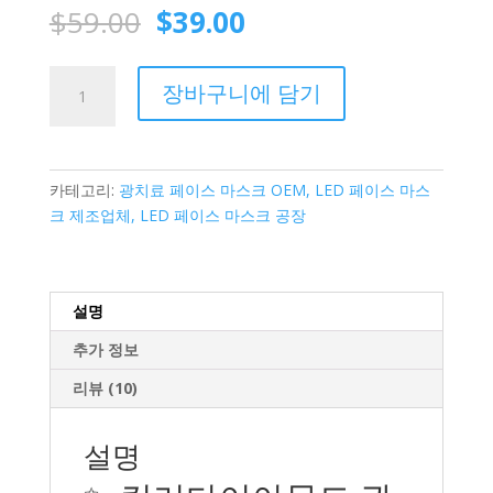
평가를 기
원
현
$
59.00
$
39.00
준으로 5점
래
재
만점에
점
으로 평가
가
가
됨
COLORDIAMONDS
격:
격:
장바구니에 담기
Photon
$59.00.
$39.00.
Beauty
Device
|
카테고리:
광치료 페이스 마스크 OEM, LED 페이스 마스
Facial
크 제조업체, LED 페이스 마스크 공장
Rejuvenation,
Deep
Cleansing
&
설명
Lifting
추가 정보
Tool
수
리뷰 (10)
량
설명