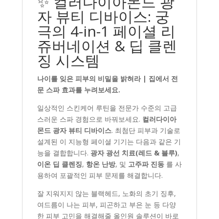
✨ 컬러다이아몬드 광
자 뷰티 디바이스: 궁
극의 4-in-1 페이셜 리
쥬버네이션 & 딥 클렌
징 시스템
나이를 잊은 피부의 비밀을 밝혀라 | 집에서 전
문 스파 효과를 누려보세요.
일상적인 스킨케어 루틴을 전문가 수준의 고급
스러운 스파 경험으로 바꿔보세요.
컬러다이아
몬드 광자 뷰티 디바이스
. 최첨단 피부과 기술로
설계된 이 지능형 페이셜 기기는 다음과 같은 기
능을 결합합니다.
광자 광선 치료(레드 & 블루)
,
이온 딥 클렌징
,
항온 난방
, 및
고주파 진동
를 사
용하여 포괄적인 피부 문제를 해결합니다.
잘 지워지지 않는 블랙헤드, 노화의 초기 징후,
여드름이 나는 피부, 피곤하고 부은 눈 등 다양
한 피부 고민을 해결해줄 올인원 솔루션이 바로