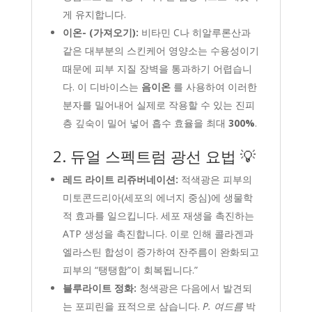
게 유지합니다.
이온- (가져오기):
비타민 C나 히알루론산과
같은 대부분의 스킨케어 영양소는 수용성이기
때문에 피부 지질 장벽을 통과하기 어렵습니
다. 이 디바이스는
음이온
를 사용하여 이러한
분자를 밀어내어 실제로 작용할 수 있는 진피
층 깊숙이 밀어 넣어 흡수 효율을 최대
300%
.
2. 듀얼 스펙트럼 광선 요법 💡
레드 라이트 리쥬버네이션:
적색광은 피부의
미토콘드리아(세포의 에너지 중심)에 생물학
적 효과를 일으킵니다. 세포 재생을 촉진하는
ATP 생성을 촉진합니다. 이로 인해 콜라겐과
엘라스틴 합성이 증가하여 잔주름이 완화되고
피부의 “탱탱함”이 회복됩니다.”
블루라이트 정화:
청색광은 다음에서 발견되
는 포피린을 표적으로 삼습니다.
P. 여드름
박