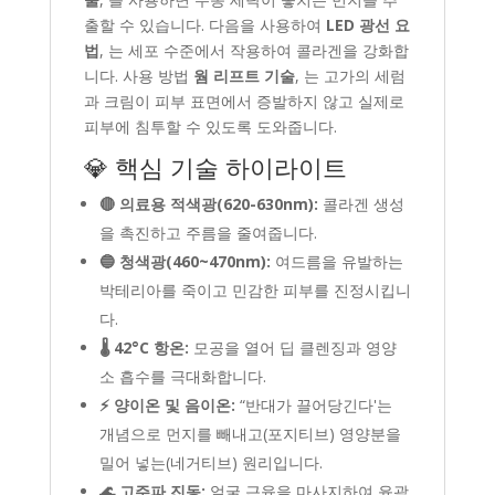
출할 수 있습니다. 다음을 사용하여
LED 광선 요
법
, 는 세포 수준에서 작용하여 콜라겐을 강화합
니다. 사용 방법
웜 리프트 기술
, 는 고가의 세럼
과 크림이 피부 표면에서 증발하지 않고 실제로
피부에 침투할 수 있도록 도와줍니다.
💎 핵심 기술 하이라이트
🔴 의료용 적색광(620-630nm):
콜라겐 생성
을 촉진하고 주름을 줄여줍니다.
🔵 청색광(460~470nm):
여드름을 유발하는
박테리아를 죽이고 민감한 피부를 진정시킵니
다.
🌡️ 42°C 항온:
모공을 열어 딥 클렌징과 영양
소 흡수를 극대화합니다.
⚡ 양이온 및 음이온:
“반대가 끌어당긴다'는
개념으로 먼지를 빼내고(포지티브) 영양분을
밀어 넣는(네거티브) 원리입니다.
🌊 고주파 진동:
얼굴 근육을 마사지하여 윤곽