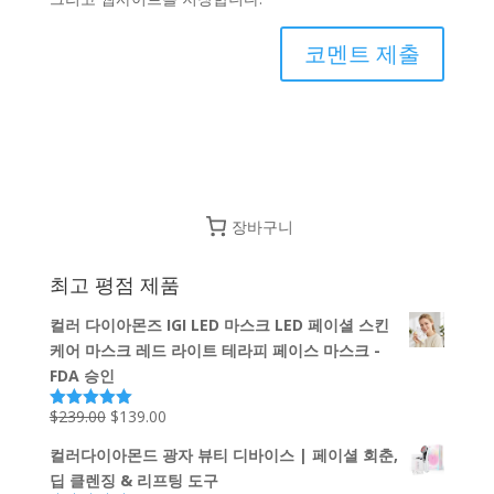
장바구니
최고 평점 제품
컬러 다이아몬즈 IGI LED 마스크 LED 페이셜 스킨
케어 마스크 레드 라이트 테라피 페이스 마스크 -
FDA 승인
원
현
$
239.00
$
139.00
5 중에서
5.00
로 평가
래
재
됨
컬러다이아몬드 광자 뷰티 디바이스 | 페이셜 회춘,
가
가
딥 클렌징 & 리프팅 도구
격:
격: