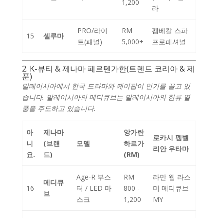
1,200
라
PRO/라이
RM
펨베칼 스파
15
셀루마
트(패널)
5,000+
프로페셔널
2. K-뷰티 & 제나마 페르텐가한(트렌드 코리아 & 제
푼)
말레이시아에서 한국 드라마와 케이팝이 인기를 끌고 있
습니다. 말레이시아의 메디큐브는 말레이시아의 한류 열
풍을 주도하고 있습니다.
아
제나마
앙가란
로카시 펨벨
니
(브랜
모델
하르가
리안 우타마
요.
드)
(RM)
Age-R 부스
RM
라만 웹 라스
메디큐
16
터 / LED 마
800 -
미 메디큐브
브
스크
1,200
MY