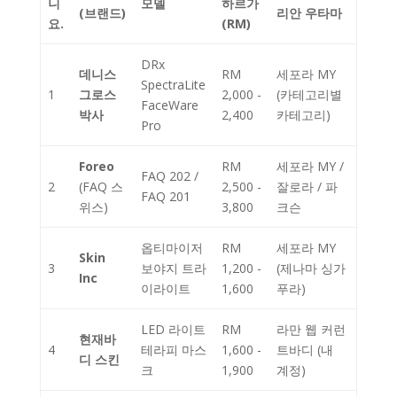
니
모델
하르가
(브랜드)
리안 우타마
요.
(RM)
DRx
데니스
RM
세포라 MY
SpectraLite
1
그로스
2,000 -
(카테고리별
FaceWare
박사
2,400
카테고리)
Pro
Foreo
RM
세포라 MY /
FAQ 202 /
2
(FAQ 스
2,500 -
잘로라 / 파
FAQ 201
위스)
3,800
크슨
옵티마이저
RM
세포라 MY
Skin
3
보야지 트라
1,200 -
(제나마 싱가
Inc
이라이트
1,600
푸라)
LED 라이트
RM
라만 웹 커런
현재바
4
테라피 마스
1,600 -
트바디 (내
디 스킨
크
1,900
계정)