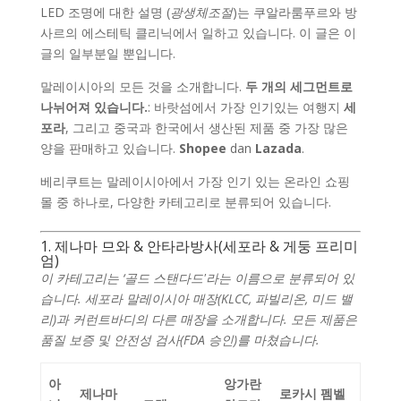
LED 조명에 대한 설명 (
광생체조절
)는 쿠알라룸푸르와 방
사르의 에스테틱 클리닉에서 일하고 있습니다. 이 글은 이
글의 일부분일 뿐입니다.
말레이시아의 모든 것을 소개합니다.
두 개의 세그먼트로
나뉘어져 있습니다.
: 바랏섬에서 가장 인기있는 여행지
세
포라
, 그리고 중국과 한국에서 생산된 제품 중 가장 많은
양을 판매하고 있습니다.
Shopee
dan
Lazada
.
베리쿠트는 말레이시아에서 가장 인기 있는 온라인 쇼핑
몰 중 하나로, 다양한 카테고리로 분류되어 있습니다.
1. 제나마 므와 & 안타라방사(세포라 & 게둥 프리미
엄)
이 카테고리는 ‘골드 스탠다드'라는 이름으로 분류되어 있
습니다. 세포라 말레이시아 매장(KLCC, 파빌리온, 미드 밸
리)과 커런트바디의 다른 매장을 소개합니다. 모든 제품은
품질 보증 및 안전성 검사(FDA 승인)를 마쳤습니다.
아
앙가란
제나마
로카시 펨벨