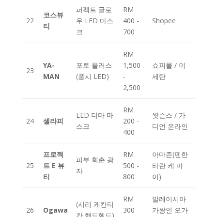
퍼펙트 글로
RM
코스뷰
22
우 LED 마스
400 -
Shopee
티
크
700
RM
YA-
포토 플러스
1,500
쇼피몰 / 이
23
MAN
(풍시 LED)
-
세탄
2,500
RM
LED 더마 마
왓슨스 / 가
24
셀라피
200 -
스크
디언 온라인
400
프로젝
RM
아마존(펜한
피부 회춘 광
25
트 E 뷰
500 -
타란 케 마
자
티
800
이)
RM
말레이시아
(시리 케칸티
26
Ogawa
300 -
카왕안 오가
칸 핸드헬드)