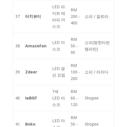
LED 라
RM
이트 테
37
터치뷰티
200 -
쇼피 / 잘로라
라피 마
400
스크
RM
LED 마
쇼피(펑한타란
38
AmazeFan
50 -
스크
템파탄)
90
RM
LED 광
39
Zdeer
100 -
쇼피 / 라자다
선 요법
200
7색
RM
40
IeBilif
LED 마
60 -
Shopee
스크
120
RM
LED 마
41
Boko
50 -
Shopee