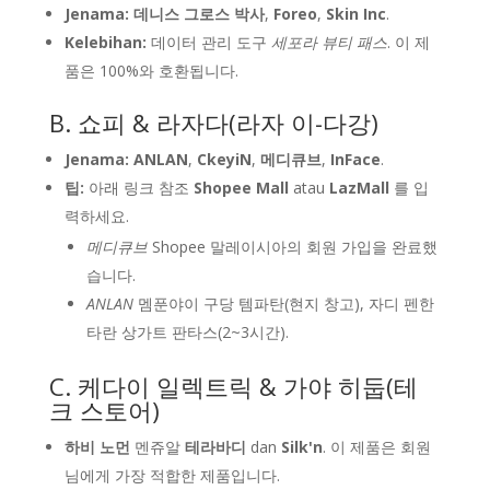
Jenama:
데니스 그로스 박사
,
Foreo
,
Skin Inc
.
Kelebihan:
데이터 관리 도구
세포라 뷰티 패스
. 이 제
품은 100%와 호환됩니다.
B. 쇼피 & 라자다(라자 이-다강)
Jenama:
ANLAN
,
CkeyiN
,
메디큐브
,
InFace
.
팁:
아래 링크 참조
Shopee Mall
atau
LazMall
를 입
력하세요.
메디큐브
Shopee 말레이시아의 회원 가입을 완료했
습니다.
ANLAN
멤푼야이 구당 템파탄(현지 창고), 자디 펜한
타란 상가트 판타스(2~3시간).
C. 케다이 일렉트릭 & 가야 히둡(테
크 스토어)
하비 노먼
멘쥬알
테라바디
dan
Silk'n
. 이 제품은 회원
님에게 가장 적합한 제품입니다.