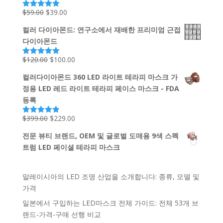
$239.00.
$139.00.
원
현
$
59.00
$
39.00
5 중에서
5.00
로 평가
래
재
됨
컬러 다이아몬드: 연구소에서 재배한 프리미엄 근접
가
가
다이아몬드
격:
격:
$59.00.
$39.00.
원
현
$
120.00
$
100.00
5 중에서
5.00
로 평가
래
재
됨
컬러다이아몬드 360 LED 라이트 테라피 마스크 가
가
가
정용 LED 레드 라이트 테라피 페이스 마스크 - FDA
격:
격:
등록
$120.00.
$100.00.
원
현
$
399.00
$
229.00
5 중에서
4.87
로 평
래
재
가됨
전문 뷰티 브랜드, OEM 및 글로벌 도매용 9색 스펙
가
가
트럼 LED 페이셜 테라피 마스크
격:
격:
$399.00.
$229.00.
말레이시아의 LED 조명 산업을 소개합니다: 종류, 모델 및
가격
일본에서 구입하는 LED마스크 전체 가이드: 전체 53개 브
랜드-가격-구매 선행 비교