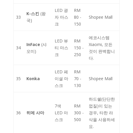
LED 광
RM
K-스킨
(왕
33
자 마스
80 -
Shopee Mall
국)
크
150
에코시스템
LED 뷰
RM
InFace
(샤
Xiaomi, 모든
34
티 마스
150 -
오미)
것이 완벽합니
크
250
다.
LED 페
RM
35
Konka
이셜 마
70 -
Shopee Mall
스크
130
하드쉘(단단한
7색
RM
껍질)이 있는
36
히메 사마
LED 마
300 -
경우, 타한 라
스크
500
삭을 사용하세
요.