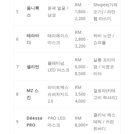
RM
Shopee(가져
옴니룩
윤곽 얼굴 /
5
1,800 -
오기) / 라만
스
남성
2,200
웹 라스미
RM
테라바
테라페이스
하비 노먼 /
6
2,800 -
디
마스크
쇼피몰
3,200
RM
살롱 프리미
플래티넘
7
셀리턴
6,000 -
엄 / 이젠코
LED 마스크
8,500
리아
라이트맥스
RM
MZ 스
잘로라(카테
8
슈퍼차지드
3,500 -
킨
고리 럭셔리)
2.0
4,000
클리닉 에스
Déesse
PRO LED
RM
9
테틱 / 커런
PRO
마스크
8,000+
트바디