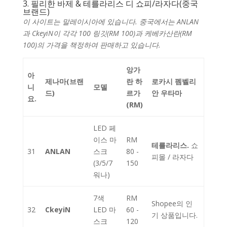
3. 필리한 바제 & 테를라리스 디 쇼피/라자다(중국
브랜드)
이 사이트는 말레이시아에 있습니다. 중국에서는 ANLAN
과 CkeyiN이 각각 100 링깃(RM 100)과 케베카산란(RM
100)의 가격을 책정하여 판매하고 있습니다.
앙가
아
제나마(브랜
란 하
로카시 펨벨리
니
모델
드)
르가
안 우타마
요.
(RM)
LED 페
이스 마
RM
테를라리스.
쇼
31
ANLAN
스크
80 -
피몰 / 라자다
(3/5/7
150
워나)
7색
RM
Shopee의 인
32
CkeyiN
LED 마
60 -
기 상품입니다.
스크
120