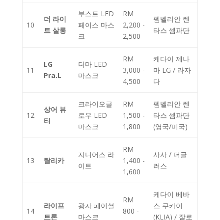
부스트 LED
RM
더 라이
펨벨리안 렌
10
페이스 마스
2,200 -
트 살롱
타스 셈파단
크
2,500
RM
케다이 제나
LG
더마 LED
11
3,000 -
마 LG / 라자
Pra.L
마스크
4,500
다
크라이오글
RM
펨벨리안 렌
상어 뷰
12
로우 LED
1,500 -
타스 셈파단
티
마스크
1,800
(영국/미국)
RM
지니어스 라
사사 / 더글
13
탈리카
1,400 -
이트
러스
1,600
케다이 베바
RM
라이프
광자 페이셜
스 쿠카이
14
800 -
트론
마스크
(KLIA) / 잘로