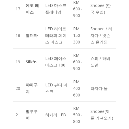
RM
에코 페
LED 마스크
Shopee (한
17
600 -
이스
플래티넘
국 수입)
900
LED 라이트
RM
Shopee / 라
18
웰더마
테라피 페이
150 -
자다 / 왓슨
스 마스크
300
스 온라인
RM
LED 페이스
쇼피 / 하비
19
Silk'n
600 -
마스크 100
노먼
900
RM
야마구
LED 뷰티 마
20
400 -
라자다 몰
치
스크
600
RM
벨루루
Shopee(제
21
히카리 LED
500 -
어
푼 가져오기)
800