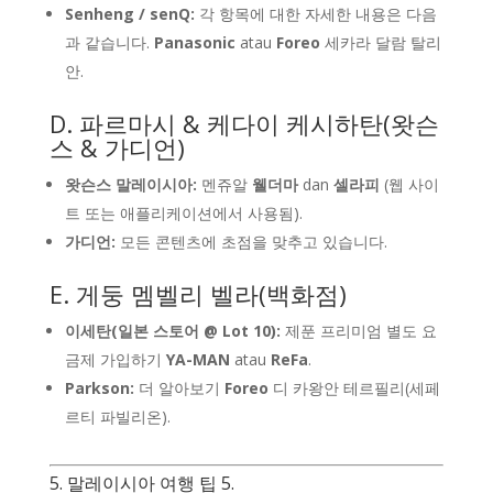
Senheng / senQ:
각 항목에 대한 자세한 내용은 다음
과 같습니다.
Panasonic
atau
Foreo
세카라 달람 탈리
안.
D. 파르마시 & 케다이 케시하탄(왓슨
스 & 가디언)
왓슨스 말레이시아:
멘쥬알
웰더마
dan
셀라피
(웹 사이
트 또는 애플리케이션에서 사용됨).
가디언:
모든 콘텐츠에 초점을 맞추고 있습니다.
E. 게둥 멤벨리 벨라(백화점)
이세탄(일본 스토어 @ Lot 10):
제푼 프리미엄 별도 요
금제 가입하기
YA-MAN
atau
ReFa
.
Parkson:
더 알아보기
Foreo
디 카왕안 테르필리(세페
르티 파빌리온).
5. 말레이시아 여행 팁 5.