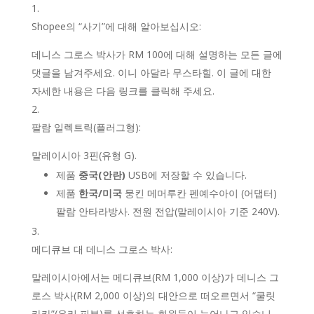
Shopee의 “사기”에 대해 알아보십시오:
데니스 그로스 박사가 RM 100에 대해 설명하는 모든 글에
댓글을 남겨주세요. 이니 아달라 무스타힐. 이 글에 대한
자세한 내용은 다음 링크를 클릭해 주세요.
팔람 일렉트릭(플러그형):
말레이시아 3핀(유형 G).
제품
중국(안란)
USB에 저장할 수 있습니다.
제품
한국/미국
뭉킨 메머루칸 펜예수아이 (어댑터)
팔람 안타라방사. 전원 전압(말레이시아 기준 240V).
메디큐브 대 데니스 그로스 박사:
말레이시아에서는 메디큐브(RM 1,000 이상)가 데니스 그
로스 박사(RM 2,000 이상)의 대안으로 떠오르면서 “쿨릿
카카”(유리 피부)를 선호하는 회원들이 늘어나고 있습니