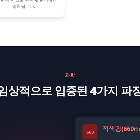
밀착됩니다.
과학
임상적으로 입증된 4가지 파
적색광(660n
660