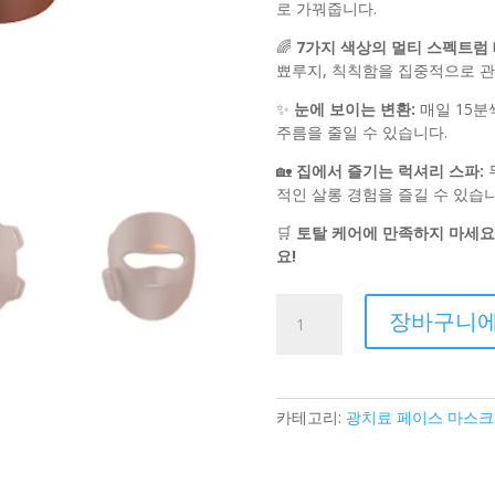
$399.0
로 가꿔줍니다.
🌈
7가지 색상의 멀티 스펙트럼 
뾰루지, 칙칙함을 집중적으로 관
✨
눈에 보이는 변환:
매일 15분
주름을 줄일 수 있습니다.
🏡
집에서 즐기는 럭셔리 스파:
적인 살롱 경험을 즐길 수 있습니
🛒
토탈 케어에 만족하지 마세요
요!
COLORDIAMONDS
장바구니에
360
LED
LIGHT
THERAPY
카테고리:
광치료 페이스 마스크 
MASK
At-
Home
LED