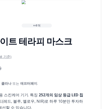
+4 더
D 라이트 테라피 마스크
뷰 기준)
0
의
클라나
또는
애프터페이
.
용 스킨케어 기기. 특징
252개의 임상 등급 LED 칩
(레드, 블루, 옐로우, NIR)로 하루 10분만 투자하
개선할 수 있습니다.