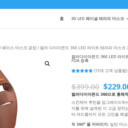
홈
3D LED 페이셜 테라피 마스크
ED 페이스 마스크 공장
/ 컬러 다이아몬드 360 LED 라이트 테라피 마스크 
컬러다이아몬드 360 LED 라이
FDA 등록
(
15
개 고객 상품평)
4.87
15
개 고
객 평가를
원
$
399.00
$
229.0
기준으로 5
점 만점에
점으로 평
컬러다이아몬드 360으로 총체적
래
가됨
스킨케어 루틴을 업그레이드하
가
지를 위해 설계된 이 고급 장치
터 여드름까지 모든 고민을 해결
격:
🔄
360° 풀 커버리지:
일반 마스