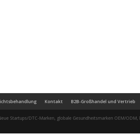
sichtsbehandlung
Kontakt
B2B-Großhandel und Vertrieb
Neue Startups/DTC-Marken, globale Gesundheitsmarken OEM/ODM, 