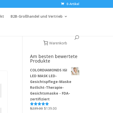
0-Artikel
kt
B2B-Großhandel und Vertrieb
Warenkorb
Am besten bewertete
Produkte
COLORDIAMONDS IGI
LED MASK LED-
Gesichtspflege-Maske
Rotlicht-Therapie-
Gesichtsmaske - FDA-
zertifiziert
Ursprünglicher
Aktueller
$
239.00
$
139.00
Bewertet
mit
5.00