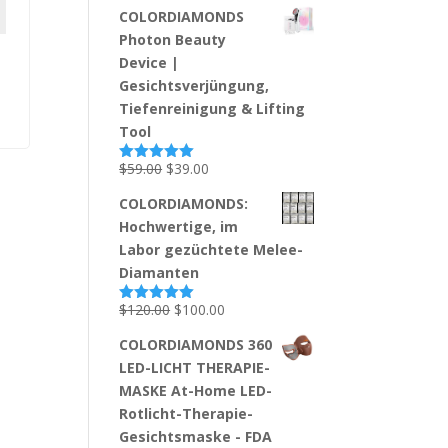
Preis
Preis
von 5
COLORDIAMONDS
war:
ist:
Photon Beauty
$239.00
$139.00.
Device |
Gesichtsverjüngung,
Tiefenreinigung & Lifting
Tool
Ursprünglicher
Aktueller
$
59.00
$
39.00
Bewertet
mit
5.00
Preis
Preis
von 5
COLORDIAMONDS:
war:
ist:
Hochwertige, im
$59.00
$39.00.
Labor gezüchtete Melee-
Diamanten
Ursprünglicher
Aktueller
$
120.00
$
100.00
Bewertet
mit
5.00
Preis
Preis
von 5
COLORDIAMONDS 360
war:
ist:
LED-LICHT THERAPIE-
$120.00
$100.00.
MASKE At-Home LED-
Rotlicht-Therapie-
Gesichtsmaske - FDA