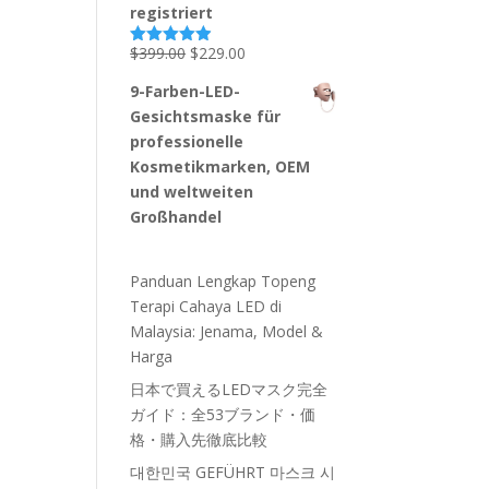
registriert
Ursprünglicher
Aktueller
$
399.00
$
229.00
Bewertet
mit
4.87
Preis
Preis
von 5
9-Farben-LED-
war:
ist:
Gesichtsmaske für
$399.00
$229.00.
professionelle
Kosmetikmarken, OEM
und weltweiten
Großhandel
Panduan Lengkap Topeng
Terapi Cahaya LED di
Malaysia: Jenama, Model &
Harga
日本で買えるLEDマスク完全
ガイド：全53ブランド・価
格・購入先徹底比較
대한민국 GEFÜHRT 마스크 시