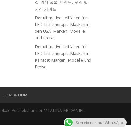
장 완전 정복: 브랜드, 모델 및
가격 가이드
Der ultimative Leitfaden für
LED-Lichttherapie-Masken in
den USA: Marken, Modelle
und Preise
Der ultimative Leitfaden für
LED-Lichttherapie-Masken in
Kanada: Marken, Modelle und
Preise
OEM & ODM
lokale Vertriebshändler @TALINA MCDANIEL
Schreib uns auf WhatsApp