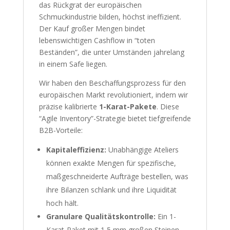
das Rückgrat der europäischen
Schmuckindustrie bilden, höchst ineffizient.
Der Kauf großer Mengen bindet
lebenswichtigen Cashflow in “toten
Beständen”, die unter Umständen jahrelang
in einem Safe liegen.
Wir haben den Beschaffungsprozess für den
europäischen Markt revolutioniert, indem wir
präzise kalibrierte
1-Karat-Pakete
. Diese
“Agile Inventory”-Strategie bietet tiefgreifende
B2B-Vorteile:
Kapitaleffizienz:
Unabhängige Ateliers
können exakte Mengen für spezifische,
maßgeschneiderte Aufträge bestellen, was
ihre Bilanzen schlank und ihre Liquidität
hoch hält.
Granulare Qualitätskontrolle:
Ein 1-
Karat-Paket mit 1,5 mm großen Steinen